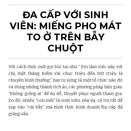
ĐA CẤP VỚI SINH
VIÊN: MIẾNG PHO MÁT
TO Ở TRÊN BẪY
CHUỘT
Với cách thức mời gọi bùi tai như “ Em làm việc này với
chị, một tháng kiếm vài chục triệu đến 100 triệu là
chuyện bình thường”, hay tự xưng là một tổ chức nào đó
và dùng những thành tích ảo, các phương pháp làm giàu
“không giống ai” để dụ dỗ, thuyết phục người tham gia.
Do đó, nhiều “con mồi” là sinh viên, nhẹ dạ, cả tin rất dễ
sụp vào “cái bẫy” mà hình thức kinh doanh Đa cấp đã
giăng sẵn.