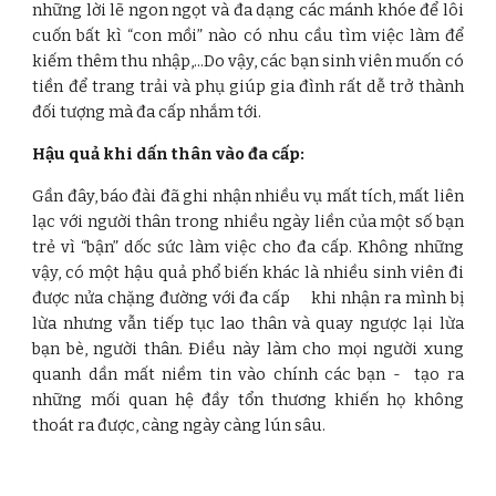
những lời lẽ ngon ngọt và đa dạng các mánh khóe để lôi
cuốn bất kì “con mồi” nào có nhu cầu tìm việc làm để
kiếm thêm thu nhập,...Do vậy, các bạn sinh viên muốn có
tiền để trang trải và phụ giúp gia đình rất dễ trở thành
đối tượng mà đa cấp nhắm tới.
Hậu quả khi dấn thân vào đa cấp:
Gần đây, báo đài đã ghi nhận nhiều vụ mất tích, mất liên
lạc với người thân trong nhiều ngày liền của một số bạn
trẻ vì “bận” dốc sức làm việc cho đa cấp. Không những
vậy, có một hậu quả phổ biến khác là nhiều sinh viên đi
được nửa chặng đường với đa cấp khi nhận ra mình bị
lừa nhưng vẫn tiếp tục lao thân và quay ngược lại lừa
bạn bè, người thân. Điều này làm cho mọi người xung
quanh dần mất niềm tin vào chính các bạn - tạo ra
những mối quan hệ đầy tổn thương khiến họ không
thoát ra được, càng ngày càng lún sâu.