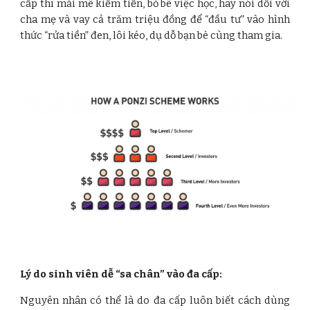
cấp thì mải mê kiếm tiền, bỏ bê việc học, hay nói dối với
cha mẹ và vay cả trăm triệu đồng để “đầu tư” vào hình
thức “rửa tiền” đen, lôi kéo, dụ dỗ bạn bè cùng tham gia.
Lý do sinh viên dễ “sa chân” vào đa cấp:
Nguyên nhân có thể là do đa cấp luôn biết cách dùng