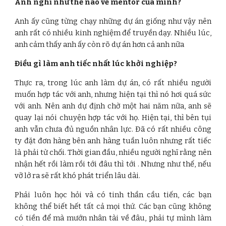
Anh nghĩ như thế nào về mentor của mình?
Anh ấy cũng từng chạy những dự án giống như vậy nên
anh rất có nhiều kinh nghiệm để truyền dạy. Nhiều lúc,
anh cảm thấy anh ấy còn rõ dự án hơn cả anh nữa
Điều gì làm anh tiếc nhất lúc khởi nghiệp?
Thực ra, trong lúc anh làm dự án, có rất nhiều người
muốn hợp tác với anh, nhưng hiện tại thì nó hơi quá sức
với anh. Nên anh dự định chờ một hai năm nữa, anh sẽ
quay lại nói chuyện hợp tác với họ. Hiện tại, thì bên tụi
anh vẫn chưa đủ nguồn nhân lực. Đã có rất nhiều công
ty đặt đơn hàng bên anh hàng tuần luôn nhưng rất tiếc
là phải từ chối. Thời gian đầu, nhiều người nghĩ rằng nên
nhận hết rồi làm rồi tới đâu thì tới . Nhưng như thế, nếu
vỡ lở ra sẽ rất khó phát triển lâu dài.
Phải luôn học hỏi và có tinh thần cầu tiến, các bạn
không thể biết hết tất cả mọi thứ. Các bạn cũng không
có tiền để mà mướn nhân tài về đâu, phải tự mình làm