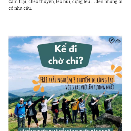
Cắm trại, chèo thuyền, leo núi, dựng lều … đến những ai
có nhu cầu.