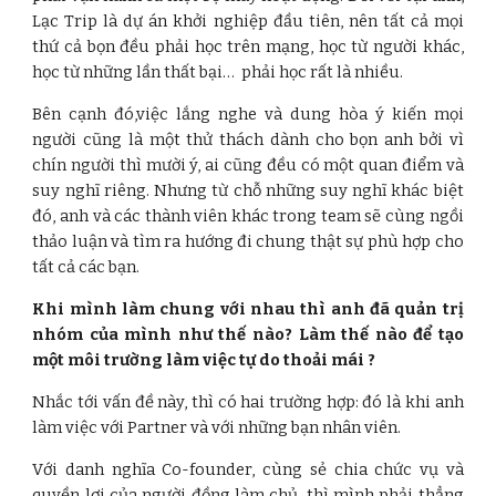
Lạc Trip là dự án khởi nghiệp đầu tiên, nên tất cả mọi
thứ cả bọn đều phải học trên mạng, học từ người khác,
học từ những lần thất bại… phải học rất là nhiều.
Bên cạnh đó,việc lắng nghe và dung hòa ý kiến mọi
người cũng là một thử thách dành cho bọn anh bởi vì
chín người thì mười ý, ai cũng đều có một quan điểm và
suy nghĩ riêng. Nhưng từ chỗ những suy nghĩ khác biệt
đó, anh và các thành viên khác trong team sẽ cùng ngồi
thảo luận và tìm ra hướng đi chung thật sự phù hợp cho
tất cả các bạn.
Khi mình làm chung với nhau thì anh đã quản trị
nhóm của mình như thế nào? Làm thế nào để tạo
một môi trường làm việc tự do thoải mái ?
Nhắc tới vấn đề này, thì có hai trường hợp: đó là khi anh
làm việc với Partner và với những bạn nhân viên.
Với danh nghĩa Co-founder, cùng sẻ chia chức vụ và
quyền lợi của người đồng làm chủ, thì mình phải thẳng