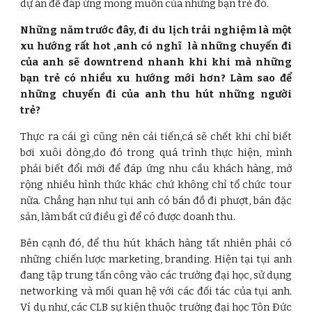
dự án để đáp ứng mong muốn của những bạn trẻ đó.
Những năm trước đây, đi du lịch trải nghiệm là một
xu hướng rất hot ,anh có nghĩ là những chuyến đi
của anh sẽ downtrend nhanh khi khi mà những
bạn trẻ có nhiều xu hướng mới hơn? Làm sao để
những chuyến đi của anh thu hút những người
trẻ?
Thực ra cái gì cũng nên cải tiến,cá sẽ chết khi chỉ biết
bơi xuôi dòng,do đó trong quá trình thực hiện, mình
phải biết đổi mới để đáp ứng nhu cầu khách hàng, mở
rộng nhiều hình thức khác chứ không chỉ tổ chức tour
nữa. Chẳng hạn như tụi anh có bán đồ đi phượt, bán đặc
sản, làm bất cứ điều gì để có được doanh thu.
Bên cạnh đó, để thu hút khách hàng tất nhiên phải có
những chiến lược marketing, branding. Hiện tại tụi anh
đang tập trung tấn công vào các trường đại học, sử dụng
networking và mối quan hệ với các đối tác của tụi anh.
Ví dụ như, các CLB sự kiện thuộc trường đại học Tôn Đức