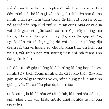
Để tổ chức tour, team anh phải đi tiền trạm, xem xét là ở
đây mình có thể làm gì với nó. Quá trình lên bản demo
mình phải suy nghĩ thận trọng để khi rút gọn lại tour,
nó sẽ trở nên hợp lí và thú vị. Mình cũng phải chạy đua
với thời gian vì ngân sách có hạn. Cực vậy nhưng mà
trong khoảng thời gian chạy đó, anh đã gặp những
người dân rất tốt bụng, họ đã chỉ cho anh những địa
điểm rất thú vị, hoang sơ, chưa bị khai thác du lịch quá
nhiều, rất thích hợp với những tiêu chí mà team anh
đang tìm kiếm.
Dù đôi lúc sẽ gặp những khách hàng không hợp tác với
mình, tự ý tách đoàn, mình phải xử lý kịp thời. Hay khi
gặp sự cố về giao thông xe cộ, mình cũng phải bình tĩnh
giải quyết. Tất cả đều phải dự trù trước.
Cuối cùng là khó khăn về tài chính, khi mới bắt đầu tụi
anh phải chạy vạy khắp nơi do khởi nghiệp từ hai bàn
tay trắng.